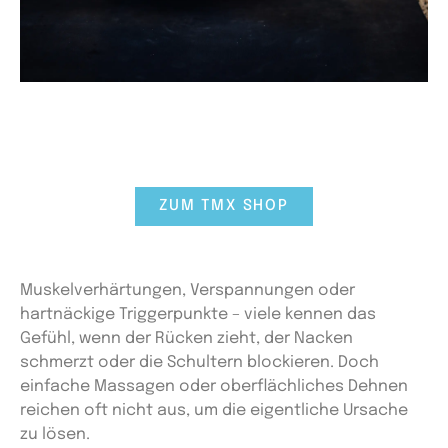
Rückenschmerzen
ZUM TMX SHOP
Muskelverhärtungen, Verspannungen oder
hartnäckige Triggerpunkte – viele kennen das
Gefühl, wenn der Rücken zieht, der Nacken
schmerzt oder die Schultern blockieren. Doch
einfache Massagen oder oberflächliches Dehnen
reichen oft nicht aus, um die eigentliche Ursache
zu lösen.