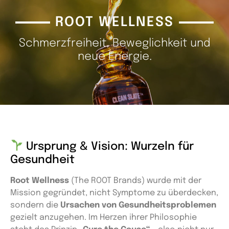
ROOT WELLNESS
Schmerzfreiheit, Beweglichkeit und
neue Energie.
Ursprung & Vision: Wurzeln für
Gesundheit
Root Wellness
(The ROOT Brands) wurde mit der
Mission gegründet, nicht Symptome zu überdecken,
sondern die
Ursachen von Gesundheitsproblemen
gezielt anzugehen. Im Herzen ihrer Philosophie