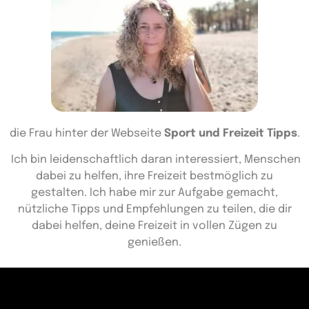
die Frau hinter der Webseite
Sport und Freizeit Tipps
.
Ich bin leidenschaftlich daran interessiert, Menschen
dabei zu helfen, ihre Freizeit bestmöglich zu
gestalten. Ich habe mir zur Aufgabe gemacht,
nützliche Tipps und Empfehlungen zu teilen, die dir
dabei helfen, deine Freizeit in vollen Zügen zu
genießen.