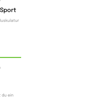
0
 Sport
Muskulatur
0
 du ein