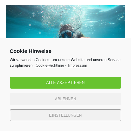
Cookie Hinweise
Wir verwenden Cookies, um unsere Website und unseren Service
zu optimieren.
Cookie-Richtlinie
-
Impressum
Sommersport
0
17. Januar 2026
ALLE AKZEPTIEREN
Tauchen – Alle Wichtigen Informationen im
Überblick
ABLEHNEN
Tauchen heißt, in eine andere Welt einzutauchen. Alle
Informationen zum Tauchen findest du hier…
EINSTELLUNGEN