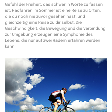
Gefühl der Freiheit, das schwer in Worte zu fassen
ist. Radfahren im Sommer ist eine Reise zu Orten,
die du noch nie zuvor gesehen hast, und
gleichzeitig eine Reise zu dir selbst. Die
Geschwindigkeit, die Bewegung und die Verbindung
zur Umgebung erzeugen eine Symphonie des
Lebens, die nur auf zwei Rädern erfahren werden
kann.